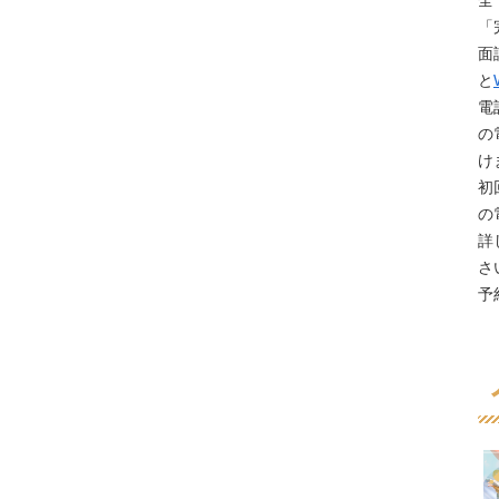
全
「
面
と
電
の
け
初
の
詳
さ
予