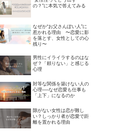
の？”に本気で答えてみる
なぜか“お父さんぽい人”に
惹かれる理由 〜恋愛に影
を落とす、女性としての心
残り〜
男性にイライラするのはな
ぜ？「頼りない」と感じる
心理
対等な関係を築けない人の
心理──なぜ恋愛も仕事も
「上下」になるのか
隙がない女性は恋が難し
い？しっかり者が恋愛で距
離を置かれる理由