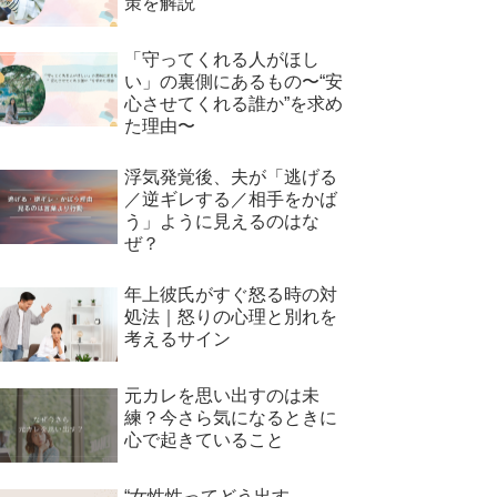
策を解説
「守ってくれる人がほし
い」の裏側にあるもの〜“安
心させてくれる誰か”を求め
た理由〜
浮気発覚後、夫が「逃げる
／逆ギレする／相手をかば
う」ように見えるのはな
ぜ？
年上彼氏がすぐ怒る時の対
処法｜怒りの心理と別れを
考えるサイン
元カレを思い出すのは未
練？今さら気になるときに
心で起きていること
“女性性ってどう出す