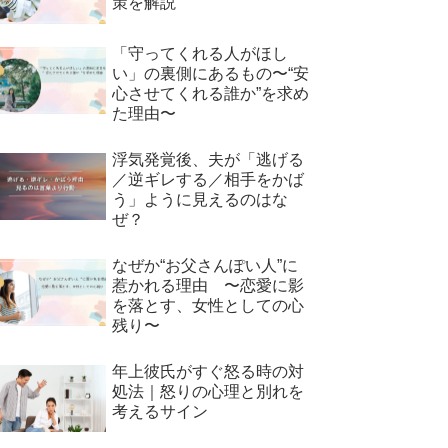
策を解説
「守ってくれる人がほし
い」の裏側にあるもの〜“安
心させてくれる誰か”を求め
た理由〜
浮気発覚後、夫が「逃げる
／逆ギレする／相手をかば
う」ように見えるのはな
ぜ？
なぜか“お父さんぽい人”に
惹かれる理由 〜恋愛に影
を落とす、女性としての心
残り〜
年上彼氏がすぐ怒る時の対
処法｜怒りの心理と別れを
考えるサイン