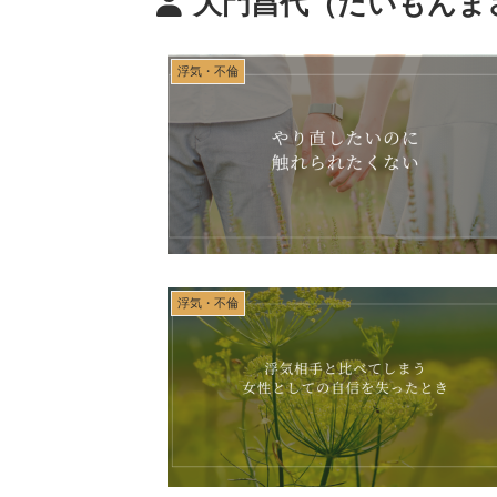
大門昌代（だいもんま
浮気・不倫
浮気・不倫