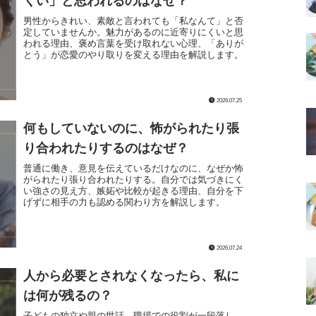
くい」と思われるのはなぜ？
男性からきれい、素敵と言われても「私なんて」と否
定していませんか。魅力があるのに近寄りにくいと思
われる理由、褒め言葉を受け取れない心理、「ありが
とう」が恋愛のやり取りを変える理由を解説します。
2026.07.25
何もしていないのに、怖がられたり張
り合われたりするのはなぜ？
普通に働き、意見を伝えているだけなのに、なぜか怖
がられたり張り合われたりする。自分では気づきにく
い強さの見え方、嫉妬や比較が起きる理由、自分を下
げずに相手の力も認める関わり方を解説します。
2026.07.24
人から必要とされなくなったら、私に
は何が残るの？
子どもの独立や親の世話、職場での役割が一段落し、