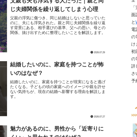
父親も夫も浮気する人だった｜親と同
全
「
じ夫婦関係を繰り返してしまう心理
面
父親の浮気に傷つき、同じ結婚はしないと思っていた
と
のに、夫にも浮気された。親と同じ夫婦関係を繰り返
す背景にある、相手選びの基準、父への思い、母との
電
関係、抜け出すために整理したいことを解説します。
の
け
初
2026.07.29
の
結婚したいのに、家庭を持つことが怖
詳
いのはなぜ？
さ
予
結婚したいのに、家庭を持つことが現実になると逃げ
たくなる。子どもの頃の家庭へのイメージや親を許せ
ない気持ちが、現在の結婚へ影響する理由を解説しま
す。
2026.07.27
魅力があるのに、男性から「近寄りに