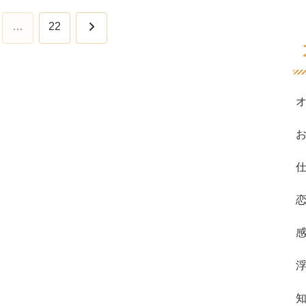
次
…
22
へ