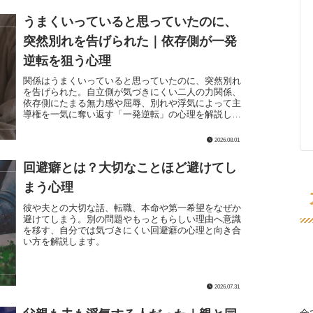
うまくいっていると思っていたのに、
突然別れを告げられた｜依存側が一発
逆転を狙う心理
関係はうまくいっていると思っていたのに、突然別れ
を告げられた。自立側が気づきにくい二人の力関係、
依存側にたまる無力感や屈辱、別れや浮気によって主
導権を一気に奪い返す「一発逆転」の心理を解説しま
す。
2026.08.01
回避癖とは？大切なことほど避けてし
まう心理
彼や夫との大切な話、転職、本命や第一希望をなぜか
避けてしまう。別の問題やもっともらしい理由へ意識
を移す、自分では気づきにくい回避癖の心理と向き合
い方を解説します。
2026.07.31