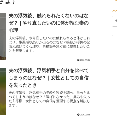
さよ）
夫の浮気後、触れられたくないのはな
ぜ？｜やり直したいのに体が拒む妻の
心理
夫の浮気後、やり直したいのに触れられると体がこわ
ばり、嫌悪感や怒りが出るのはなぜ？接触が浮気の記
憶と結びつく心理や、再構築を急ぐ前に整理したいこ
とを解説します。
2026.08.05
夫の浮気後、浮気相手と自分を比べて
しまうのはなぜ？｜女性としての自信
を失ったとき
夫の浮気後、浮気相手の年齢や容姿を調べ、自分と比
べてしまうのはなぜ？「選ばれなかった」痛みや失っ
た主導権、女性としての自信を整理する視点を解説し
ます。
2026.08.03