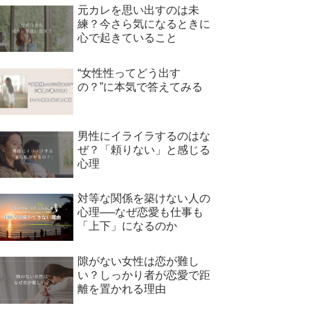
元カレを思い出すのは未
練？今さら気になるときに
心で起きていること
“女性性ってどう出す
の？”に本気で答えてみる
男性にイライラするのはな
ぜ？「頼りない」と感じる
心理
対等な関係を築けない人の
心理──なぜ恋愛も仕事も
「上下」になるのか
隙がない女性は恋が難し
い？しっかり者が恋愛で距
離を置かれる理由