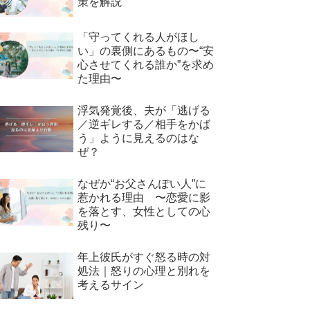
策を解説
「守ってくれる人がほし
い」の裏側にあるもの〜“安
心させてくれる誰か”を求め
た理由〜
浮気発覚後、夫が「逃げる
／逆ギレする／相手をかば
う」ように見えるのはな
ぜ？
なぜか“お父さんぽい人”に
惹かれる理由 〜恋愛に影
を落とす、女性としての心
残り〜
年上彼氏がすぐ怒る時の対
処法｜怒りの心理と別れを
考えるサイン