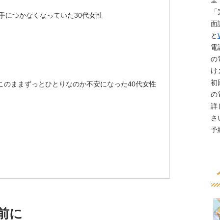
全
「
も手につかなくなっていた30代女性
面
と
電
の
け
初
このままずっとひとりなのか不安になった40代女性
の
詳
さ
予
前に