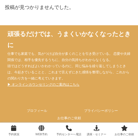
投稿が見つかりませんでした。
頑張るだけでは、うまくいかなくなったとき
に
仕事でも家庭でも、気がつけば自分が多くのことを引き受けている。 恋愛や夫婦
関係では、相手を優先するうちに、自分の気持ちがわからなくなる。
頭ではどうすればよいかわかっているのに、同じ悩みを繰り返してしまうとき
は、今起きていることと、これまで言えずにきた感情を整理しながら、これから
の関わり方を一緒に考えていきます。
▶ オンラインカウンセリングのご案内はこちら
プロフィール
プライバシーポリシー
お仕事のご依頼
© 2024 心理カウンセラー大門昌代official website.
予約状況
WEB予約
予約センターへ電話
講座・セミナー
お仕事のご依頼