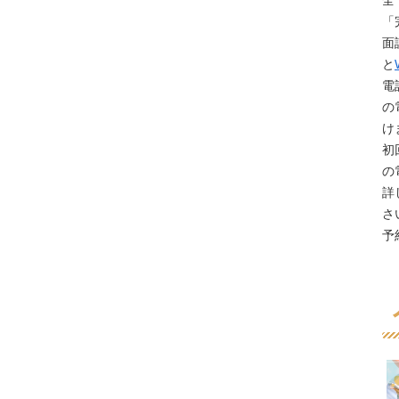
全
「
面
と
電
の
け
初
の
詳
さ
予