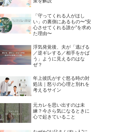
策を解説
「守ってくれる人がほし
い」の裏側にあるもの〜“安
心させてくれる誰か”を求め
た理由〜
浮気発覚後、夫が「逃げる
／逆ギレする／相手をかば
う」ように見えるのはな
ぜ？
年上彼氏がすぐ怒る時の対
処法｜怒りの心理と別れを
考えるサイン
元カレを思い出すのは未
練？今さら気になるときに
心で起きていること
なぜか“お父さんぽい人”に