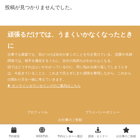
投稿が見つかりませんでした。
頑張るだけでは、うまくいかなくなったとき
に
仕事でも家庭でも、気がつけば自分が多くのことを引き受けている。 恋愛や夫婦
関係では、相手を優先するうちに、自分の気持ちがわからなくなる。
頭ではどうすればよいかわかっているのに、同じ悩みを繰り返してしまうとき
は、今起きていることと、これまで言えずにきた感情を整理しながら、これから
の関わり方を一緒に考えていきます。
▶ オンラインカウンセリングのご案内はこちら
プロフィール
プライバシーポリシー
お仕事のご依頼
© 2024 心理カウンセラー大門昌代official website.
予約状況
WEB予約
予約センターへ電話
講座・セミナー
お仕事のご依頼