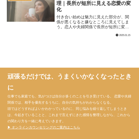
理｜長所が短所に見える恋愛の変
化
付き合い始めは魅力に見えた部分が、関
係が悪くなると嫌なところに見えてしま
う。恋人や夫婦関係で長所が短所に変わ
って見える心理と、別れ際に見えやすい
2025.01.15
関係の扱い方を解説します。
頑張るだけでは、うまくいかなくなったとき
に
仕事でも家庭でも、気がつけば自分が多くのことを引き受けている。 恋愛や夫婦
関係では、相手を優先するうちに、自分の気持ちがわからなくなる。
頭ではどうすればよいかわかっているのに、同じ悩みを繰り返してしまうとき
は、今起きていることと、これまで言えずにきた感情を整理しながら、これから
の関わり方を一緒に考えていきます。
▶ オンラインカウンセリングのご案内はこちら