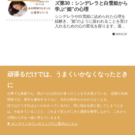
ズ第30：シンデレラと白雪姫から
学ぶ“姫”の心理
シンデレラや白雪姫に込められた心理を
紐解き、”姫”のように扱われることを受け
入れるための心の変化を探ります。過去
の経験を踏まえ、どうして“姫”になること
2025.01.29
が難しいのか、心理的な背景に迫りま
す。
頑張るだけでは、うまくいかなくなったとき
に
仕事でも家庭でも、気がつけば自分が多くのことを引き受けている。 恋愛や夫婦
関係では、相手を優先するうちに、自分の気持ちがわからなくなる。
頭ではどうすればよいかわかっているのに、同じ悩みを繰り返してしまうとき
は、今起きていることと、これまで言えずにきた感情を整理しながら、これから
の関わり方を一緒に考えていきます。
▶ オンラインカウンセリングのご案内はこちら