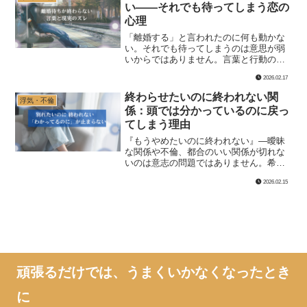
い——それでも待ってしまう恋の
心理
「離婚する」と言われたのに何も動かな
い。それでも待ってしまうのは意思が弱
いからではありません。言葉と行動のズ
レが続くとき心で起きていること、見極
2026.02.17
めの材料と待つリスクを整理します。
終わらせたいのに終われない関
浮気・不倫
係：頭では分かっているのに戻っ
てしまう理由
『もうやめたいのに終われない』—曖昧
な関係や不倫、都合のいい関係が切れな
いのは意志の問題ではありません。希望
の点滅、罪悪感、保留の仕組みから戻っ
2026.02.15
てしまう理由を整理。40〜50代の自立し
た女性が陥りやすい役割や空白の怖さも
扱い、ほどけるポイントを解説します。
頑張るだけでは、うまくいかなくなったとき
に