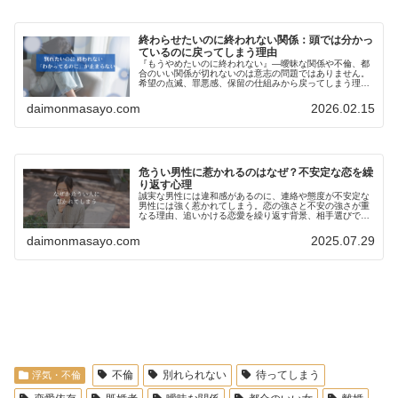
終わらせたいのに終われない関係：頭では分かっ
ているのに戻ってしまう理由
『もうやめたいのに終われない』—曖昧な関係や不倫、都
合のいい関係が切れないのは意志の問題ではありません。
希望の点滅、罪悪感、保留の仕組みから戻ってしまう理由
を整理。40〜50代の自立した女性が陥りやすい役割や空白
の怖さも扱い、ほどけるポイントを解説します。
daimonmasayo.com
2026.02.15
危うい男性に惹かれるのはなぜ？不安定な恋を繰
り返す心理
誠実な男性には違和感があるのに、連絡や態度が不安定な
男性には強く惹かれてしまう。恋の強さと不安の強さが重
なる理由、追いかける恋愛を繰り返す背景、相手選びで確
認したいことを解説します。
daimonmasayo.com
2025.07.29
profile
不倫
別れられない
待ってしまう
浮気・不倫