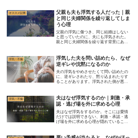
心理や、再構築を急ぐ前に整理したいこ
とを解説します。
父親も夫も浮気する人だった｜親
オススメ記事
と同じ夫婦関係を繰り返してしま
う心理
父親の浮気に傷つき、同じ結婚はしない
と思っていたのに、夫にも浮気された。
親と同じ夫婦関係を繰り返す背景にあ
る、相手選びの基準、父への思い、母と
の関係、抜け出すために整理したいこと
を解説します。
浮気した夫を問い詰めたら、なぜ
浮気・不倫
逆ギレや沈黙になるのか
夫の浮気をやめさせたくて問い詰めたの
に、逆ギレされたり、黙り込まれたりす
ることがあります。浮気された側が悪い
わけではありません。夫の罪悪感の防
衛、話し合いが壊れる流れ、関係を取り
戻したいときの伝え方を解説します。
夫はなぜ浮気するのか｜刺激・承
浮気・不倫
認・逃げ場を外に求める心理
夫はなぜ浮気をするのか。そこには愛情
だけでは説明できない、刺激・承認・逃
げ場を外に求める心理が隠れていること
があります。ただし、それは妻の責任と
いう意味ではありません。浮気した夫の
心理と、妻が自分を責めすぎないための
悪い予感が当たると、なぜかほっ