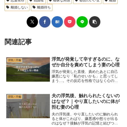
恋愛依存
既婚者
曖昧な関係
都合のいい女
離婚
離婚しない
離婚待ち
関連記事
浮気が発覚して辛すぎるのに、な
浮気・不倫
ぜか自分を責めてしまう妻の心理
浮気が発覚した直後、責めたあとに自己
嫌悪になり「私のせいかも」と思ってし
まう…。その反応を性格ではなく心の順
番として整理します。怒りの下の「欲し
い気持ち」と悲しみ、回復の土台づくり
まで。
夫の浮気後、触れられたくないの
浮気・不倫
はなぜ？｜やり直したいのに体が
拒む妻の心理
夫の浮気後、やり直したいのに触れられ
ると体がこわばり、嫌悪感や怒りが出る
のはなぜ？接触が浮気の記憶と結びつく