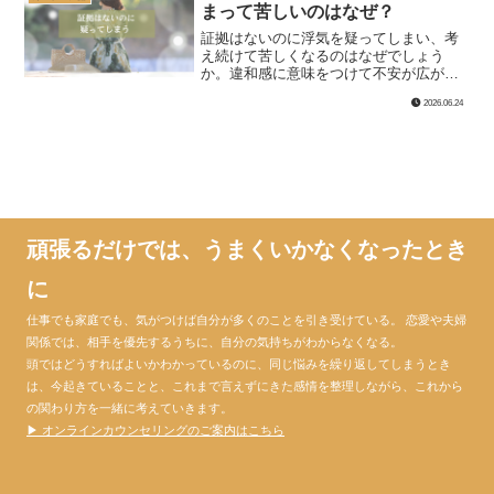
まって苦しいのはなぜ？
証拠はないのに浮気を疑ってしまい、考
え続けて苦しくなるのはなぜでしょう
か。違和感に意味をつけて不安が広がる
流れや、安心できないまま疑いに支配さ
2026.06.24
れる心理、抜け出すための見方をわかり
やすく整理します。
頑張るだけでは、うまくいかなくなったとき
に
仕事でも家庭でも、気がつけば自分が多くのことを引き受けている。 恋愛や夫婦
関係では、相手を優先するうちに、自分の気持ちがわからなくなる。
頭ではどうすればよいかわかっているのに、同じ悩みを繰り返してしまうとき
は、今起きていることと、これまで言えずにきた感情を整理しながら、これから
の関わり方を一緒に考えていきます。
▶ オンラインカウンセリングのご案内はこちら