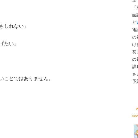
全
「
面
と
もしれない」
電
の
げたい」
け
初
の
詳
さ
いことではありません。
予