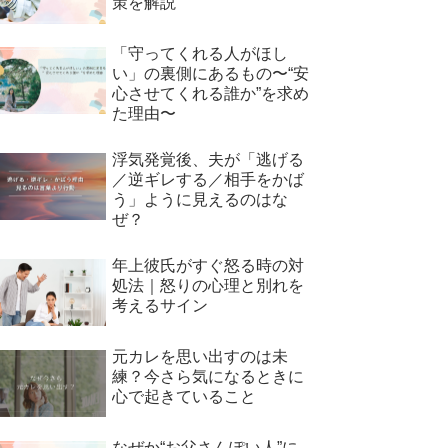
策を解説
「守ってくれる人がほし
い」の裏側にあるもの〜“安
心させてくれる誰か”を求め
た理由〜
浮気発覚後、夫が「逃げる
／逆ギレする／相手をかば
う」ように見えるのはな
ぜ？
年上彼氏がすぐ怒る時の対
処法｜怒りの心理と別れを
考えるサイン
元カレを思い出すのは未
練？今さら気になるときに
心で起きていること
なぜか“お父さんぽい人”に