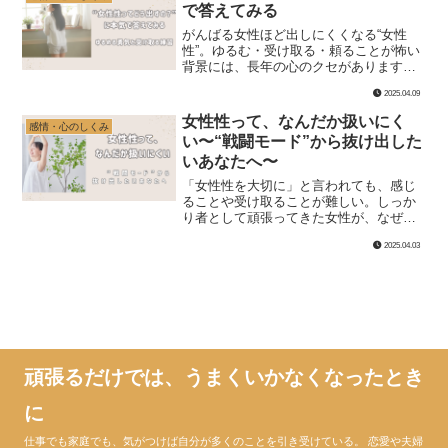
で答えてみる
がんばる女性ほど出しにくくなる“女性
性”。ゆるむ・受け取る・頼ることが怖い
背景には、長年の心のクセがあります。
40歳以降の大人の女性に向けて、女性性
2025.04.09
が自然とにじむための心理と実践のヒン
トをやさしく解説します。
女性性って、なんだか扱いにく
感情・心のしくみ
い〜“戦闘モード”から抜け出した
いあなたへ〜
「女性性を大切に」と言われても、感じ
ることや受け取ることが難しい。しっか
り者として頑張ってきた女性が、なぜ戦
闘モードから抜けにくいのか、女性性と
2025.04.03
男性性の違いや、その背景にある心理を
解説します。
頑張るだけでは、うまくいかなくなったとき
に
仕事でも家庭でも、気がつけば自分が多くのことを引き受けている。 恋愛や夫婦