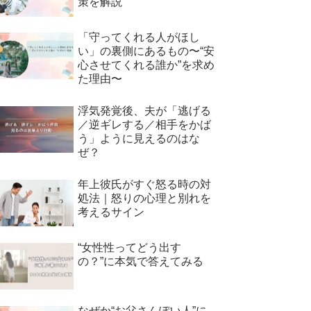
策を解説
「守ってくれる人がほし
い」の裏側にあるもの〜“安
心させてくれる誰か”を求め
た理由〜
浮気発覚後、夫が「逃げる
／逆ギレする／相手をかば
う」ように見えるのはな
ぜ？
年上彼氏がすぐ怒る時の対
処法｜怒りの心理と別れを
考えるサイン
“女性性ってどう出す
の？”に本気で答えてみる
なぜか“お父さんぽい人”に