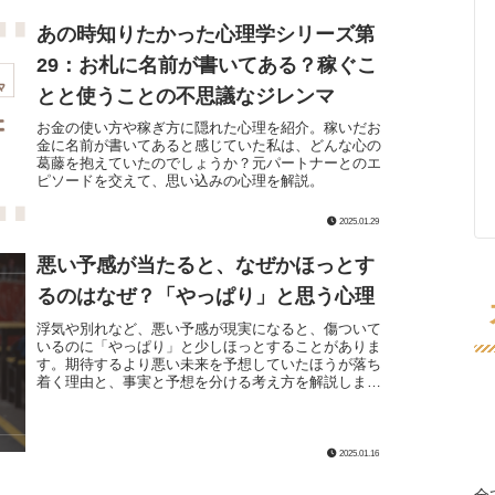
あの時知りたかった心理学シリーズ第
29：お札に名前が書いてある？稼ぐこ
とと使うことの不思議なジレンマ
お金の使い方や稼ぎ方に隠れた心理を紹介。稼いだお
金に名前が書いてあると感じていた私は、どんな心の
葛藤を抱えていたのでしょうか？元パートナーとのエ
ピソードを交えて、思い込みの心理を解説。
2025.01.29
悪い予感が当たると、なぜかほっとす
るのはなぜ？「やっぱり」と思う心理
浮気や別れなど、悪い予感が現実になると、傷ついて
いるのに「やっぱり」と少しほっとすることがありま
す。期待するより悪い未来を予想していたほうが落ち
着く理由と、事実と予想を分ける考え方を解説しま
す。
2025.01.16