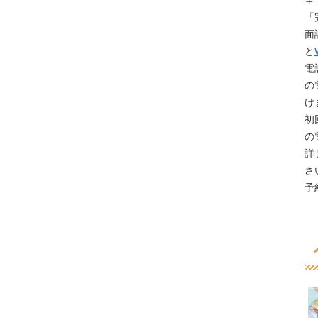
全
「
面
と
電
の
け
初
の
詳
さ
予