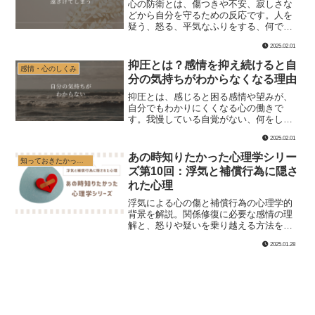
心の防衛とは、傷つきや不安、寂しさな
どから自分を守るための反応です。人を
疑う、怒る、平気なふりをする、何でも
一人で抱える心理と、防衛の壁と境界線
2025.02.01
のドアの違いを解説します。
抑圧とは？感情を抑え続けると自
感情・心のしくみ
分の気持ちがわからなくなる理由
抑圧とは、感じると困る感情や望みが、
自分でもわかりにくくなる心の働きで
す。我慢している自覚がない、何をした
いかわからない、ある日突然限界になる
2025.02.01
理由と、自分の感情を確認する方法を解
説します。
あの時知りたかった心理学シリー
知っておきたかった心理学
ズ第10回：浮気と補償行為に隠さ
れた心理
浮気による心の傷と補償行為の心理学的
背景を解説。関係修復に必要な感情の理
解と、怒りや疑いを乗り越える方法を心
理学的観点から学べます。
2025.01.28