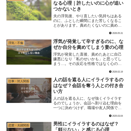
なる心理｜許したいのに心が追い
つかないとき
夫の浮気後、やり直したい気持ちはある
のに、ふとした瞬間にまた苦しくなるこ
とがあります。責めたくないのに責めて
しまう、やさしくされても素直に受け取
2026.05.31
れない、許したいのに心が追いつかな
い。再構築中に起こる心の葛藤を解説し
浮気が発覚して辛すぎるのに、な
浮気・不倫
ます。
ぜか自分を責めてしまう妻の心理
浮気が発覚した直後、責めたあとに自己
嫌悪になり「私のせいかも」と思ってし
まう…。その反応を性格ではなく心の順
番として整理します。怒りの下の「欲し
2026.02.19
い気持ち」と悲しみ、回復の土台づくり
まで。
人の話を遮る人にイライラするの
仕事・対人関係
はなぜ？会話を奪う人との付き合
い方
人の話を遮る人に、なぜ強くイライラす
るのでしょうか。会話へ割り込む理由を
一つに決めつけず、職場や友人関係で話
を取り戻す言葉、自分の発言や成果を守
2025.03.04
る方法を解説します。
男性にイライラするのはなぜ？
恋愛・夫婦関係
「頼りない」と感じる心理