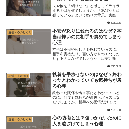
夫や彼を「頼りない」と感じてイライラ
するのはなぜでしょうか。「私ばかり頑
張っている」という怒りの背景、実際の
役割の偏り、相手へ任せるときの考え方
2025.02.22
や具体的な伝え方を解説します。
不安が怒りに変わるのはなぜ？本
感情・心のしくみ
当は怖いのに相手を責めてしまう
心理
本当は不安や寂しさを感じているのに、
相手を責めたり、言い方がきつくなった
りするのはなぜでしょうか。現実に怒る
理由がある場合と、不安が怒りへ変わる
2025.02.21
場合を分けて解説します。
執着を手放せないのはなぜ？終わ
恋愛・夫婦関係
ったとわかっていても気持ちが戻
る心理
終わった関係や出来事だとわかっている
のに、何度も気持ちが過去へ戻るのはな
ぜでしょうか。相手への愛情だけではな
く、失った自分の価値、報われなかった
2025.02.01
努力、説明や謝罪を待つ心理を解説しま
す。
心の防衛とは？傷つかないために
感情・心のしくみ
人を遠ざけてしまう心理