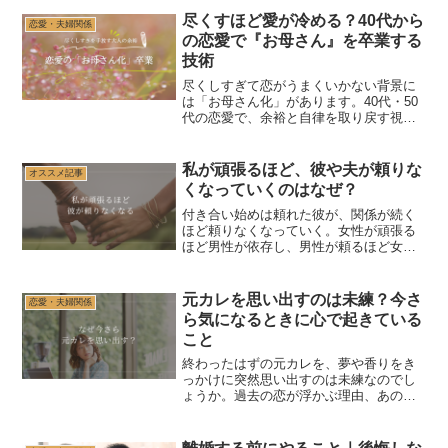
尽くすほど愛が冷める？40代から
恋愛・夫婦関係
の恋愛で『お母さん』を卒業する
技術
尽くしすぎて恋がうまくいかない背景に
は「お母さん化」があります。40代・50
代の恋愛で、余裕と自律を取り戻す視点
と具体策を解説します。
私が頑張るほど、彼や夫が頼りな
オススメ記事
くなっていくのはなぜ？
付き合い始めは頼れた彼が、関係が続く
ほど頼りなくなっていく。女性が頑張る
ほど男性が依存し、男性が頼るほど女性
の自立が強まるカップルの心理と、対等
な関係を考える視点を解説します。
元カレを思い出すのは未練？今さ
恋愛・夫婦関係
ら気になるときに心で起きている
こと
終わったはずの元カレを、夢や香りをき
っかけに突然思い出すのは未練なのでし
ょうか。過去の恋が浮かぶ理由、あの頃
の自分への思い、現在の恋愛や生活との
つながり、気持ちを整理するための確認
ポイントを解説します。