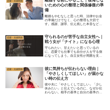
離婚する前にやること｜後悔しな
恋愛・夫婦関係
いための心の整理と関係修復の準
備
離婚もやむなしと思った時、法律やお金
の準備だけでなく、心の整理も大切で
す。感謝、謝罪、伝え残した本音など、
離婚しても修復しても後悔を残さないた
めに確認したいことを解説します。
守られるのが苦手な自立女性へ｜
恋愛・夫婦関係
戦う女が「ナイト」になる心理
守られたい、甘えたいと思っているの
に、恋愛でも仕事でも自分が人を守る側
になってしまう。自立女性が周囲を支
え、感情を隠し、頼られる役から降りら
れない理由と、戦う力の使い方を変える
ための考え方を解説します。
彼に気持ちが伝わらない理由｜
恋愛・夫婦関係
「やさしくしてほしい」が届かな
い時の伝え方
彼や夫に「やさしくしてほしい」「少し
休みたい」と伝えているのに、なぜか伝
わらない。相手の基準と自分の基準の違
い、察してほしい気持ちがすれ違う理
由、具体的な伝え方を解説します。