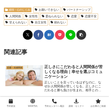
お願いできない
パートナーシップ
感情・心のしくみ
人間関係
女性性
委ねられない
恋愛
恋愛不安
甘えられない
自立女性
頼れない
関連記事
正しさにこだわると人間関係が苦
恋愛・夫婦関係
しくなる理由｜幸せを選ぶコミュ
ニケーション
正しいことを言っているはずなのに、な
ぜか人間関係が苦しくなる。正しさにこ
だわると勝ち負けが生まれ、相手との距
離ができることがあります。正論よりも
幸せを選ぶコミュニケーションについて
解説します。
本当はどうしたいかわからない時
感情・心のしくみ
予約状況
WEB予約
予約センターへ電話
講座・セミナー
お仕事のご依頼
｜やりたいことと行動がズレると