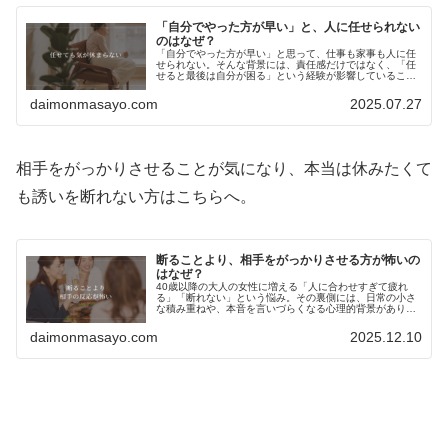
「自分でやった方が早い」と、人に任せられない
のはなぜ？
「自分でやった方が早い」と思って、仕事も家事も人に任
せられない。そんな背景には、責任感だけではなく、「任
せると最後は自分が困る」という経験が影響していること
があります。何でも抱え込んでしまう心理を、家族で身に
つけた役割という視点から解説します。
daimonmasayo.com
2025.07.27
相手をがっかりさせることが気になり、本当は休みたくて
も誘いを断れない方はこちらへ。
断ることより、相手をがっかりさせる方が怖いの
はなぜ？
40歳以降の大人の女性に増える「人に合わせすぎて疲れ
る」「断れない」という悩み。その裏側には、日常の小さ
な積み重ねや、本音を言いづらくなる心理的背景がありま
す。年齢のせいではなく、自分を取り戻すための大切なサ
イン。心が軽くなるヒントを解説します。
daimonmasayo.com
2025.12.10
profile