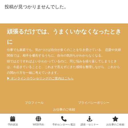
投稿が見つかりませんでした。
頑張るだけでは、うまくいかなくなったとき
に
仕事でも家庭でも、気がつけば自分が多くのことを引き受けている。 恋愛や夫婦
関係では、相手を優先するうちに、自分の気持ちがわからなくなる。
頭ではどうすればよいかわかっているのに、同じ悩みを繰り返してしまうとき
は、今起きていることと、これまで言えずにきた感情を整理しながら、これから
の関わり方を一緒に考えていきます。
▶ オンラインカウンセリングのご案内はこちら
プロフィール
プライバシーポリシー
お仕事のご依頼
© 2024 心理カウンセラー大門昌代official website.
予約状況
WEB予約
予約センターへ電話
講座・セミナー
お仕事のご依頼