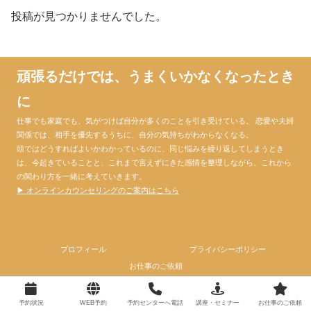
投稿が見つかりませんでした。
頑張るだけでは、うまくいかなくなったとき
に
仕事でも家庭でも、気がつけば自分が多くのことを引き受けている。 恋愛や夫婦
関係では、相手を優先するうちに、自分の気持ちがわからなくなる。
頭ではどうすればよいかわかっているのに、同じ悩みを繰り返してしまうとき
は、今起きていることと、これまで言えずにきた感情を整理しながら、これから
の関わり方を一緒に考えていきます。
▶ オンラインカウンセリングのご案内はこちら
プロフィール
プライバシーポリシー
お仕事のご依頼
© 2024 心理カウンセラー大門昌代official website.
予約状況
WEB予約
予約センターへ電話
講座・セミナー
お仕事のご依頼