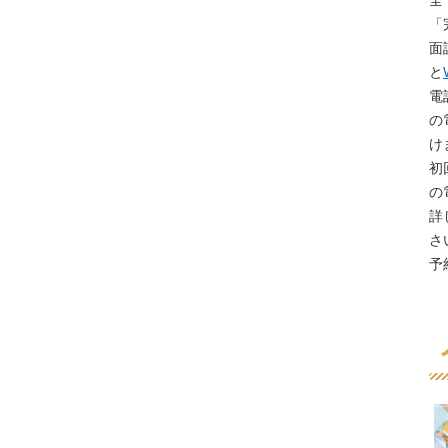
全
「
面
と
電
の
け
初
の
詳
さ
予