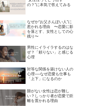
の？”に本気で答えてみる
なぜか“お父さんぽい人”に
惹かれる理由 〜恋愛に影
を落とす、女性としての心
残り〜
男性にイライラするのはな
ぜ？「頼りない」と感じる
心理
対等な関係を築けない人の
心理──なぜ恋愛も仕事も
「上下」になるのか
隙がない女性は恋が難し
い？しっかり者が恋愛で距
離を置かれる理由