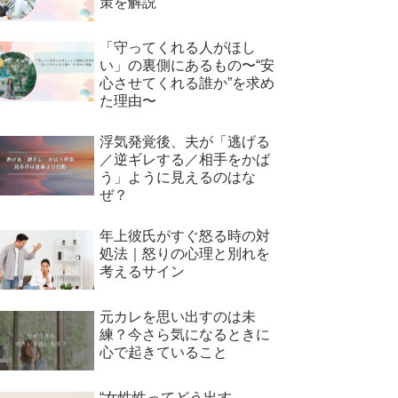
策を解説
「守ってくれる人がほし
い」の裏側にあるもの〜“安
心させてくれる誰か”を求め
た理由〜
浮気発覚後、夫が「逃げる
／逆ギレする／相手をかば
う」ように見えるのはな
ぜ？
年上彼氏がすぐ怒る時の対
処法｜怒りの心理と別れを
考えるサイン
元カレを思い出すのは未
練？今さら気になるときに
心で起きていること
“女性性ってどう出す