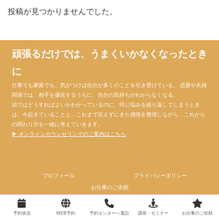
投稿が見つかりませんでした。
頑張るだけでは、うまくいかなくなったとき
に
仕事でも家庭でも、気がつけば自分が多くのことを引き受けている。 恋愛や夫婦
関係では、相手を優先するうちに、自分の気持ちがわからなくなる。
頭ではどうすればよいかわかっているのに、同じ悩みを繰り返してしまうとき
は、今起きていることと、これまで言えずにきた感情を整理しながら、これから
の関わり方を一緒に考えていきます。
▶ オンラインカウンセリングのご案内はこちら
プロフィール
プライバシーポリシー
お仕事のご依頼
© 2024 心理カウンセラー大門昌代official website.
予約状況
WEB予約
予約センターへ電話
講座・セミナー
お仕事のご依頼