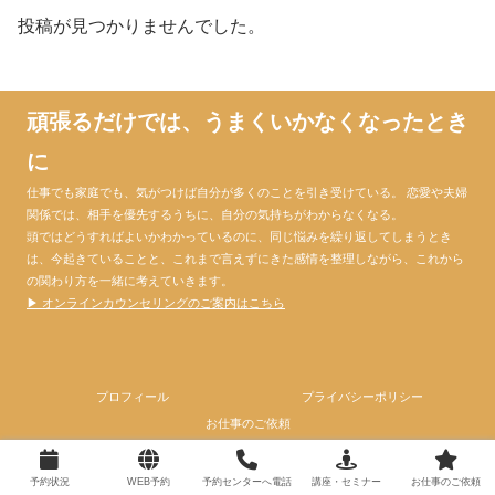
投稿が見つかりませんでした。
頑張るだけでは、うまくいかなくなったとき
に
仕事でも家庭でも、気がつけば自分が多くのことを引き受けている。 恋愛や夫婦
関係では、相手を優先するうちに、自分の気持ちがわからなくなる。
頭ではどうすればよいかわかっているのに、同じ悩みを繰り返してしまうとき
は、今起きていることと、これまで言えずにきた感情を整理しながら、これから
の関わり方を一緒に考えていきます。
▶ オンラインカウンセリングのご案内はこちら
プロフィール
プライバシーポリシー
お仕事のご依頼
© 2024 心理カウンセラー大門昌代official website.
予約状況
WEB予約
予約センターへ電話
講座・セミナー
お仕事のご依頼