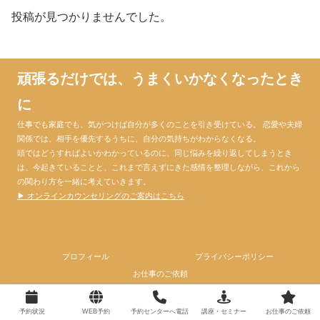
投稿が見つかりませんでした。
頑張るだけでは、うまくいかなくなったとき
に
仕事でも家庭でも、気がつけば自分が多くのことを引き受けている。 恋愛や夫婦
関係では、相手を優先するうちに、自分の気持ちがわからなくなる。
頭ではどうすればよいかわかっているのに、同じ悩みを繰り返してしまうとき
は、今起きていることと、これまで言えずにきた感情を整理しながら、これから
の関わり方を一緒に考えていきます。
▶ オンラインカウンセリングのご案内はこちら
プロフィール
プライバシーポリシー
お仕事のご依頼
© 2024 心理カウンセラー大門昌代official website.
予約状況
WEB予約
予約センターへ電話
講座・セミナー
お仕事のご依頼