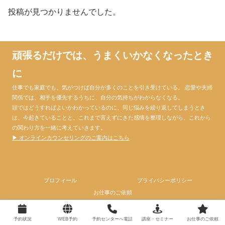
投稿が見つかりませんでした。
頑張るだけでは、うまくいかなくなったとき
に
仕事でも家庭でも、気がつけば自分が多くのことを引き受けている。 恋愛や夫婦
関係では、相手を優先するうちに、自分の気持ちがわからなくなる。
頭ではどうすればよいかわかっているのに、同じ悩みを繰り返してしまうとき
は、今起きていることと、これまで言えずにきた感情を整理しながら、これから
の関わり方を一緒に考えていきます。
▶ オンラインカウンセリングのご案内はこちら
プロフィール
プライバシーポリシー
お仕事のご依頼
© 2024 心理カウンセラー大門昌代official website.
予約状況
WEB予約
予約センターへ電話
講座・セミナー
お仕事のご依頼