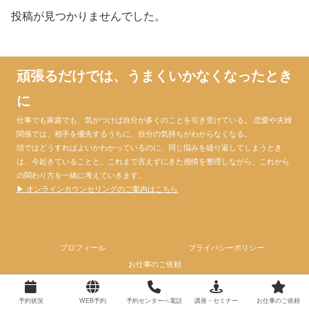
投稿が見つかりませんでした。
頑張るだけでは、うまくいかなくなったとき
に
仕事でも家庭でも、気がつけば自分が多くのことを引き受けている。 恋愛や夫婦
関係では、相手を優先するうちに、自分の気持ちがわからなくなる。
頭ではどうすればよいかわかっているのに、同じ悩みを繰り返してしまうとき
は、今起きていることと、これまで言えずにきた感情を整理しながら、これから
の関わり方を一緒に考えていきます。
▶ オンラインカウンセリングのご案内はこちら
プロフィール
プライバシーポリシー
お仕事のご依頼
© 2024 心理カウンセラー大門昌代official website.
予約状況
WEB予約
予約センターへ電話
講座・セミナー
お仕事のご依頼