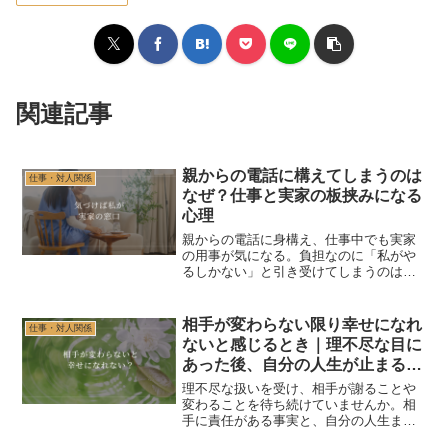
関連記事
親からの電話に構えてしまうのは
仕事・対人関係
なぜ？仕事と実家の板挟みになる
心理
親からの電話に身構え、仕事中でも実家
の用事が気になる。負担なのに「私がや
るしかない」と引き受けてしまうのはな
ぜか。しっかり者として頼られてきた経
験や罪悪感、親への怒りと心配を整理
し、必要な援助と背負いすぎを分ける考
相手が変わらない限り幸せになれ
仕事・対人関係
え方を解説します。
ないと感じるとき｜理不尽な目に
あった後、自分の人生が止まる理
由
理不尽な扱いを受け、相手が謝ることや
変わることを待ち続けていませんか。相
手に責任がある事実と、自分の人生まで
止まってしまうことを分け、残された選