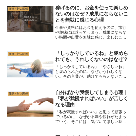
択を考える視点を解説します。
稼げるのに、お金を使って楽しめ
仕事・対人関係
ないのはなぜ？成果にならないこ
とを無駄に感じる心理
仕事や資格にはお金を使えるのに、旅行
や趣味には迷ってしまう。成果にならな
い時間や出費を無駄に感じ、楽しむこと
にも意味を求めてしまう心理を解説しま
す。
「しっかりしているね」と褒めら
仕事・対人関係
れても、うれしくないのはなぜ？
「しっかりしているね」「やさしいね」
と褒められたのに、なぜかうれしくな
い。その言葉が、助けてもらえないこと
や、次の負担を引き受ける役割と結びつ
いている場合があります。褒め言葉にモ
ヤモヤする理由を解説します。
自分ばかり我慢してしまう心理｜
仕事・対人関係
「私が我慢すればいい」が苦しく
なる理由
「私が我慢すればいい」と思って頑張っ
ているのに、なぜか不満や疲れがたまっ
ていく。そこには、気づいてほしい我慢
と、本気で背負いすぎている我慢の2つの
パターンがあります。自分ばかり我慢す