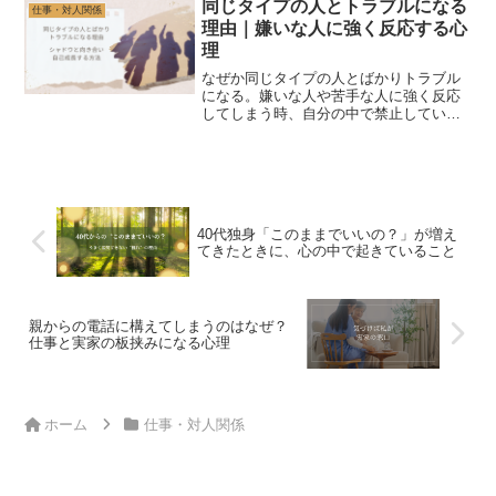
る関係を見直すヒントを解説します。
同じタイプの人とトラブルになる
仕事・対人関係
理由｜嫌いな人に強く反応する心
理
なぜか同じタイプの人とばかりトラブル
になる。嫌いな人や苦手な人に強く反応
してしまう時、自分の中で禁止している
気持ちが関係しているかもしれません。
人間関係のパターンを見直すヒントを解
説します。
40代独身「このままでいいの？」が増え
てきたときに、心の中で起きていること
親からの電話に構えてしまうのはなぜ？
仕事と実家の板挟みになる心理
ホーム
仕事・対人関係