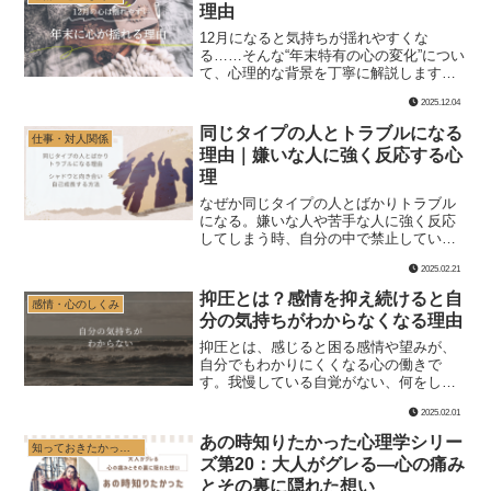
理由
12月になると気持ちが揺れやすくな
る……そんな“年末特有の心の変化”につい
て、心理的な背景を丁寧に解説します。
落ち着かない・不安になる・考えすぎて
2025.12.04
しまう――その理由は、あなたの心が弱
くなったからではありません。年末の心
同じタイプの人とトラブルになる
仕事・対人関係
の揺れをやさしく整えるヒントをまとめ
理由｜嫌いな人に強く反応する心
ました。
理
なぜか同じタイプの人とばかりトラブル
になる。嫌いな人や苦手な人に強く反応
してしまう時、自分の中で禁止している
気持ちが関係しているかもしれません。
2025.02.21
人間関係のパターンを見直すヒントを解
説します。
抑圧とは？感情を抑え続けると自
感情・心のしくみ
分の気持ちがわからなくなる理由
抑圧とは、感じると困る感情や望みが、
自分でもわかりにくくなる心の働きで
す。我慢している自覚がない、何をした
いかわからない、ある日突然限界になる
2025.02.01
理由と、自分の感情を確認する方法を解
説します。
あの時知りたかった心理学シリー
知っておきたかった心理学
ズ第20：大人がグレる—心の痛み
とその裏に隠れた想い