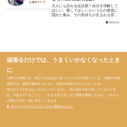
大人にも訪れる反抗期？自分を理解して
ほしい、愛してほしいという心の奥底に
隠れた痛み。その気持ちが生まれる背景
や、私の経験を通じてわかりやすく紹介
2025.01.29
します。自分の感情に気づき、癒す方法
を学んでみませんか？
頑張るだけでは、うまくいかなくなったとき
に
仕事でも家庭でも、気がつけば自分が多くのことを引き受けている。 恋愛や夫婦
関係では、相手を優先するうちに、自分の気持ちがわからなくなる。
頭ではどうすればよいかわかっているのに、同じ悩みを繰り返してしまうとき
は、今起きていることと、これまで言えずにきた感情を整理しながら、これから
の関わり方を一緒に考えていきます。
▶ オンラインカウンセリングのご案内はこちら