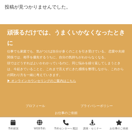
投稿が見つかりませんでした。
頑張るだけでは、うまくいかなくなったとき
に
仕事でも家庭でも、気がつけば自分が多くのことを引き受けている。 恋愛や夫婦
関係では、相手を優先するうちに、自分の気持ちがわからなくなる。
頭ではどうすればよいかわかっているのに、同じ悩みを繰り返してしまうとき
は、今起きていることと、これまで言えずにきた感情を整理しながら、これから
の関わり方を一緒に考えていきます。
▶ オンラインカウンセリングのご案内はこちら
プロフィール
プライバシーポリシー
お仕事のご依頼
© 2024 心理カウンセラー大門昌代official website.
予約状況
WEB予約
予約センターへ電話
講座・セミナー
お仕事のご依頼