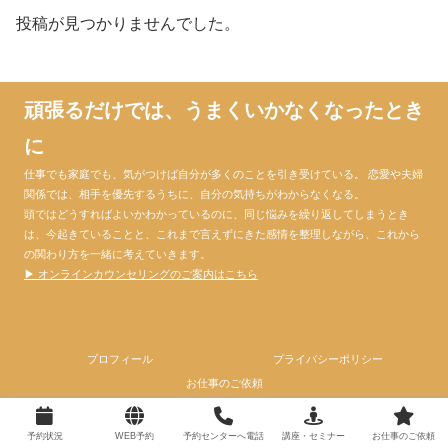
投稿が見つかりませんでした。
頑張るだけでは、うまくいかなくなったとき
に
仕事でも家庭でも、気がつけば自分が多くのことを引き受けている。 恋愛や夫婦
関係では、相手を優先するうちに、自分の気持ちがわからなくなる。
頭ではどうすればよいかわかっているのに、同じ悩みを繰り返してしまうとき
は、今起きていることと、これまで言えずにきた感情を整理しながら、これから
の関わり方を一緒に考えていきます。
▶ オンラインカウンセリングのご案内はこちら
プロフィール
プライバシーポリシー
お仕事のご依頼
© 2024 心理カウンセラー大門昌代official website.
予約状況
WEB予約
予約センターへ電話
講座・セミナー
お仕事のご依頼