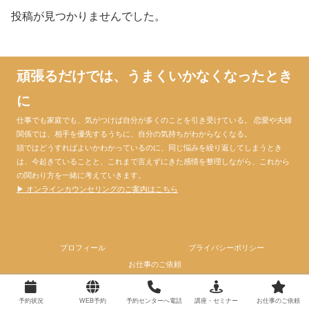
投稿が見つかりませんでした。
頑張るだけでは、うまくいかなくなったとき
に
仕事でも家庭でも、気がつけば自分が多くのことを引き受けている。 恋愛や夫婦
関係では、相手を優先するうちに、自分の気持ちがわからなくなる。
頭ではどうすればよいかわかっているのに、同じ悩みを繰り返してしまうとき
は、今起きていることと、これまで言えずにきた感情を整理しながら、これから
の関わり方を一緒に考えていきます。
▶ オンラインカウンセリングのご案内はこちら
プロフィール
プライバシーポリシー
お仕事のご依頼
© 2024 心理カウンセラー大門昌代official website.
予約状況
WEB予約
予約センターへ電話
講座・セミナー
お仕事のご依頼