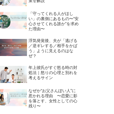
策を解説
「守ってくれる人がほし
い」の裏側にあるもの〜“安
心させてくれる誰か”を求め
た理由〜
浮気発覚後、夫が「逃げる
／逆ギレする／相手をかば
う」ように見えるのはな
ぜ？
年上彼氏がすぐ怒る時の対
処法｜怒りの心理と別れを
考えるサイン
なぜか“お父さんぽい人”に
惹かれる理由 〜恋愛に影
を落とす、女性としての心
残り〜