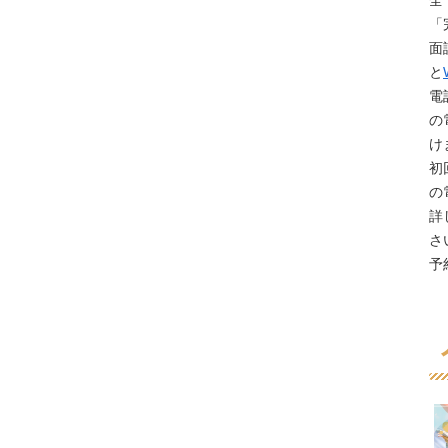
全
「
面
と
電
の
け
初
の
詳
さ
予