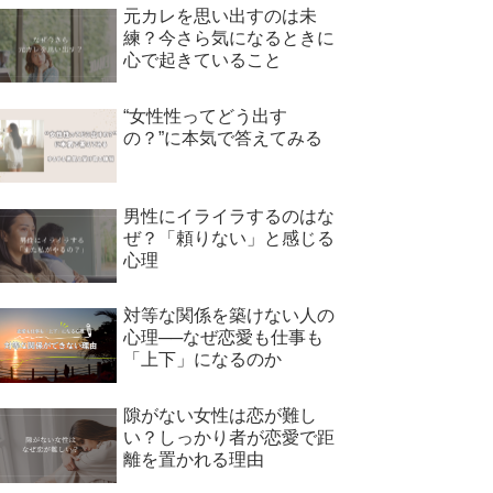
元カレを思い出すのは未
練？今さら気になるときに
心で起きていること
“女性性ってどう出す
の？”に本気で答えてみる
男性にイライラするのはな
ぜ？「頼りない」と感じる
心理
対等な関係を築けない人の
心理──なぜ恋愛も仕事も
「上下」になるのか
隙がない女性は恋が難し
い？しっかり者が恋愛で距
離を置かれる理由